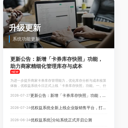
升级更新
系统功能更新
更新公告：新增「卡券库存快照」功能，
助力商家精细化管理库存与成本
为进一步提升商家卡券库存管理能力，优化库存分析与成本核算
体验，优权益系统今日正式上线「卡券库存快照」功能。一、什
么是卡券库存快照？卡券库存快照用于记录商家自持有卡券仓库
更新公告：新增「卡券库存快照」功能，助力商家精细化管理库存与成本
2026-07-27
在某一个时间节点的库存情况，帮助商家快速了解阶段性库存状
态，为库存分析、成本管理提供数据参考。通过库存快照，商家
可以查看：未售数量：当前仓库剩余可售卡券数量；本月已售数
优权益系统全新上线企业版销售平台，打通企业批发与个人零售
2026-07-24
量：统计快照所在月份内已销售的卡券数量；库存总数：该时间
节点仓库
优权益系统|分站系统正式开启公测
2026-06-24