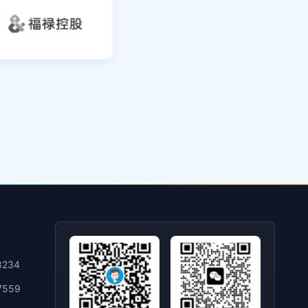
福禄控股
234
559