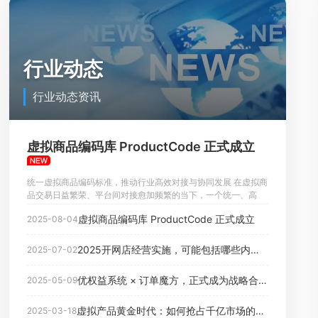
行业动态
行业动态资讯
虚拟商品编码库 ProductCode 正式成立
统一虚拟商品编码标准，推动行业高效对接与协同发展 在虚拟商
品交易日益繁荣、平台间对接愈加频繁的当下，一个统一、高
效、开放的商品编码体系，已成为行业发展的迫切需求。近日，
虚拟商品编码库 ProductCode 正式成立
2025-08-04
由成都彦君网络科技有限公司主导发起，并联合多家行业企业共
同参与建设的虚拟商品编码库 &mdash;&mdash; ProductCode
正式上线，标志着中国首个面向虚拟商品的开放共享编码协议正
2025开网店经营实施，可能包括哪些内容？
2025-07-02
式落地。打破壁垒：统一标准，开放共享 ProductCode 致力于
构建一个 通用、标准、?
优权益系统 × 订单魔方，正式成为战略合作伙伴！
2025-05-09
虚拟产品黄金时代：如何抢占千亿市场的数字化基建先机？
2025-03-18