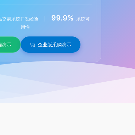
99.9%
品交易系统开发经验
|
系统可
用性
端演示
企业版采购演示