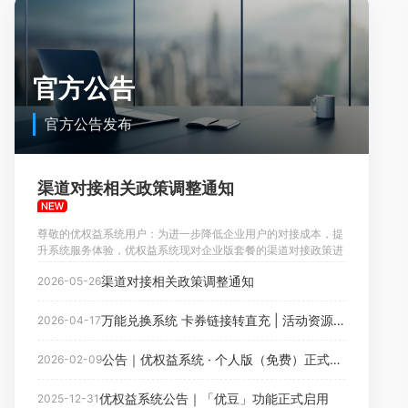
官方公告
官方公告发布
渠道对接相关政策调整通知
尊敬的优权益系统用户：为进一步降低企业用户的对接成本，提
升系统服务体验，优权益系统现对企业版套餐的渠道对接政策进
行调整。自即日起，企业版套餐用户如需定制对接供货商 API 接
渠道对接相关政策调整通知
2026-05-26
口，将不再单独收取对接费用，相关服务已包含在对应企业版套
餐内。本次政策适用套餐包括：商务型套餐、尊享型套餐、臻选
型套餐、豪华型套餐、旗舰型套餐。如您有供货商接口对接需
万能兑换系统 卡券链接转直充 | 活动资源自动接入方案 已发布
2026-04-17
求，可联系平台客服或技术服务人员进行沟通确认，我们将根据
实际接口情?
公告｜优权益系统 · 个人版（免费）正式上线
2026-02-09
优权益系统公告｜「优豆」功能正式启用
2025-12-31